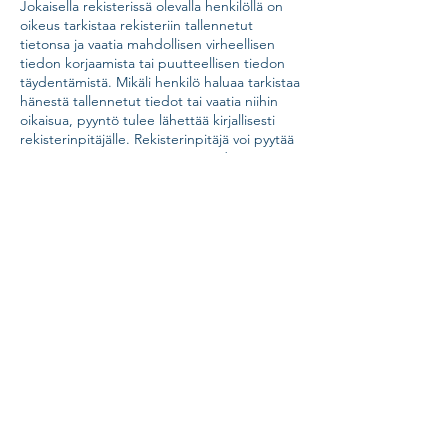
Jokaisella rekisterissä olevalla henkilöllä on
oikeus tarkistaa rekisteriin tallennetut
tietonsa ja vaatia mahdollisen virheellisen
tiedon korjaamista tai puutteellisen tiedon
täydentämistä. Mikäli henkilö haluaa tarkistaa
hänestä tallennetut tiedot tai vaatia niihin
oikaisua, pyyntö tulee lähettää kirjallisesti
rekisterinpitäjälle. Rekisterinpitäjä voi pyytää
tarvittaessa pyynnön esittäjää todistamaan
henkilöllisyytensä. Rekisterinpitäjä vastaa
asiakkaalle EU:n tietosuoja-asetuksessa
säädetyssä ajassa (pääsääntöisesti
kuukauden kuluessa).
10. Muut henkilötietojen käsittelyyn liittyvät
oikeudet
Rekisterissä olevalla henkilöllä on oikeus
pyytää häntä koskevien henkilötietojen
poistamiseen rekisteristä ("oikeus tulla
unohdetuksi"). Niin ikään rekisteröidyillä on
muut
EU:n yleisen tietosuoja-asetuksen
mukaiset oikeudet
kuten henkilötietojen
käsittelyn rajoittaminen tietyissä tilanteissa.
Pyynnöt tulee lähettää kirjallisesti