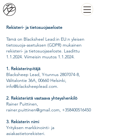
Rekisteri- ja tietosuojaseloste
Tämä on Blacksheel Lead:in EU:n yleisen
tietosuoja-asetuksen (GDPR) mukainen
rekisteri- ja tietosuojaseloste. Laadittu
1.1.2024. Viimeisin muutos 1.1.2024.
1. Rekisterinpitäjä
Blacksheep Lead, Y-tunnus
2807074-8
,
Välitalontie 36A, 00660 Helsinki,
info@blacksheeplead.com
.
2. Rekisteristä vastaava yhteyshenkilö
Rainer Puittinen,
rainer.puittinen@gmail.com
,
+358400516450
3. Rekisterin nimi
Yrityksen markkinointi- ja
asiakastietorekisteri.