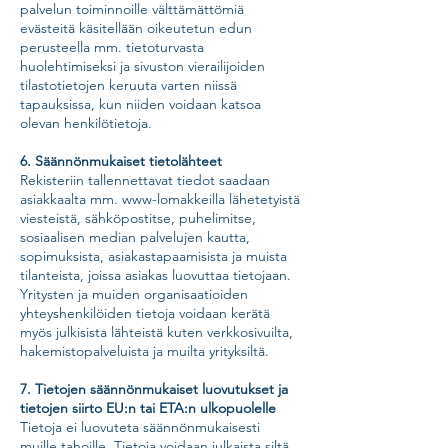
palvelun toiminnoille välttämättömiä
evästeitä käsitellään oikeutetun edun
perusteella mm. tietoturvasta
huolehtimiseksi ja sivuston vierailijoiden
tilastotietojen keruuta varten niissä
tapauksissa, kun niiden voidaan katsoa
olevan henkilötietoja.
6. Säännönmukaiset tietolähteet
Rekisteriin tallennettavat tiedot saadaan
asiakkaalta mm. www-lomakkeilla lähetetyistä
viesteistä, sähköpostitse, puhelimitse,
sosiaalisen median palvelujen kautta,
sopimuksista, asiakastapaamisista ja muista
tilanteista, joissa asiakas luovuttaa tietojaan.
Yritysten ja muiden organisaatioiden
yhteyshenkilöiden tietoja voidaan kerätä
myös julkisista lähteistä kuten verkkosivuilta,
hakemistopalveluista ja muilta yrityksiltä.
7. Tietojen säännönmukaiset luovutukset ja
tietojen siirto EU:n tai ETA:n ulkopuolelle
Tietoja ei luovuteta säännönmukaisesti
muille tahoille. Tietoja voidaan julkaista siltä