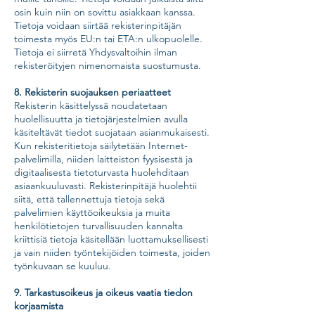
osin kuin niin on sovittu asiakkaan kanssa.
Tietoja voidaan siirtää rekisterinpitäjän
toimesta myös EU:n tai ETA:n ulkopuolelle.
Tietoja ei siirretä Yhdysvaltoihin ilman
rekisteröityjen nimenomaista suostumusta.
8. Rekisterin suojauksen periaatteet
Rekisterin käsittelyssä noudatetaan
huolellisuutta ja tietojärjestelmien avulla
käsiteltävät tiedot suojataan asianmukaisesti.
Kun rekisteritietoja säilytetään Internet-
palvelimilla, niiden laitteiston fyysisestä ja
digitaalisesta tietoturvasta huolehditaan
asiaankuuluvasti. Rekisterinpitäjä huolehtii
siitä, että tallennettuja tietoja sekä
palvelimien käyttöoikeuksia ja muita
henkilötietojen turvallisuuden kannalta
kriittisiä tietoja käsitellään luottamuksellisesti
ja vain niiden työntekijöiden toimesta, joiden
työnkuvaan se kuuluu.
9. Tarkastusoikeus ja oikeus vaatia tiedon
korjaamista