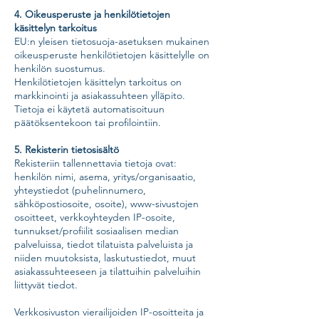
4. Oikeusperuste ja henkilötietojen
käsittelyn tarkoitus
EU:n yleisen tietosuoja-asetuksen mukainen
oikeusperuste henkilötietojen käsittelylle on
henkilön suostumus.
Henkilötietojen käsittelyn tarkoitus on
markkinointi ja asiakassuhteen ylläpito.
Tietoja ei käytetä automatisoituun
päätöksentekoon tai profilointiin.
5. Rekisterin tietosisältö
Rekisteriin tallennettavia tietoja ovat:
henkilön nimi, asema, yritys/organisaatio,
yhteystiedot (puhelinnumero,
sähköpostiosoite, osoite), www-sivustojen
osoitteet, verkkoyhteyden IP-osoite,
tunnukset/profiilit sosiaalisen median
palveluissa, tiedot tilatuista palveluista ja
niiden muutoksista, laskutustiedot, muut
asiakassuhteeseen ja tilattuihin palveluihin
liittyvät tiedot.
Verkkosivuston vierailijoiden IP-osoitteita ja